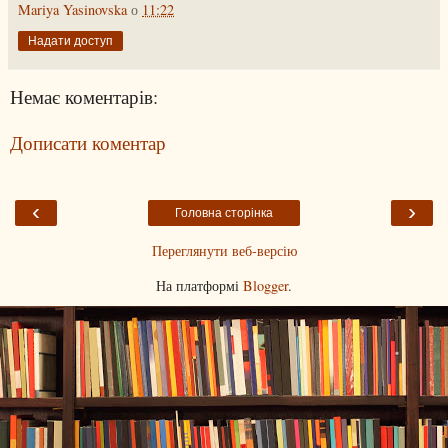
Mariya Yasinovska
о
11:22
Надати доступ
Немає коментарів:
Дописати коментар
‹
›
Головна сторінка
Переглянути веб-версію
На платформі
Blogger
.