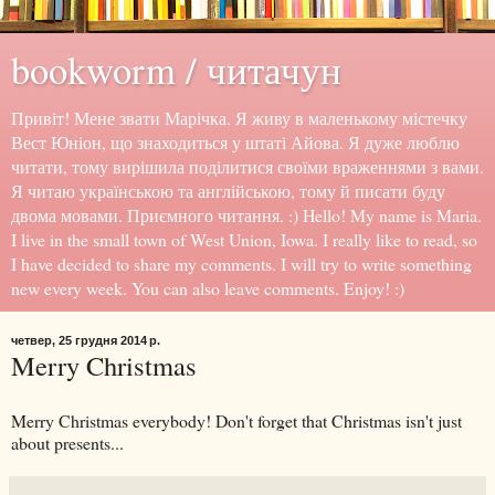
bookworm / читачун
Привіт! Мене звати Марічка. Я живу в маленькому містечку
Вест Юніон, що знаходиться у штаті Айова. Я дуже люблю
читати, тому вирішила поділитися своїми враженнями з вами.
Я читаю українською та англійською, тому й писати буду
двома мовами. Приємного читання. :) Hello! My name is Maria.
I live in the small town of West Union, Iowa. I really like to read, so
I have decided to share my comments. I will try to write something
new every week. You can also leave comments. Enjoy! :)
четвер, 25 грудня 2014 р.
Merry Christmas
Merry Christmas everybody! Don't forget that Christmas isn't just
about presents...