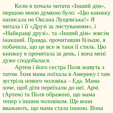
Коли я почала читати «Інший дім»,
першою моєю думкою було: «Цю книжку
написала не Оксана Лущевська!» Я
читала і її «Друзі за листуванням», і
«Найкращі друзі», та «Інший дім» зовсім
інакший. Правда, прочитавши більше, я
побачила, що це все ж таки її стиль. Цю
книжку я прочитала за день, і вона мені
дуже сподобалася.
Артем і його сестра Поля живуть з
татом. Їхня мама поїхала в Америку і там
зустріла нового чоловіка – Еда. Мама
хоче, щоб діти переїхали до неї. Арчі
(Артем) та Поля ображені, що мама
тепер з іншим чоловіком. Ще вони
вважають, що мама стала іншою. Вона