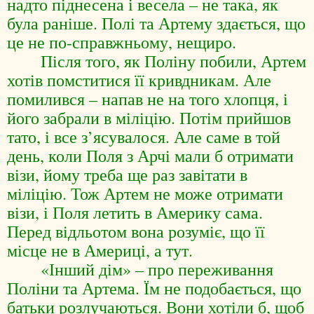
надто піднесена і весела – не така, як
була раніше. Полі та Артему здається, що
це не по-справжньому, нещиро.
Після того, як Поліну побили, Артем
хотів помститися її кривдникам. Але
помилився – напав не на того хлопця, і
його забрали в міліцію. Потім прийшов
тато, і все з’ясувалося. Але саме в той
день, коли Поля з Арчі мали б отримати
візи, йому треба ще раз завітати в
міліцію. Тож Артем не може отримати
візи, і Поля летить в Америку сама.
Перед відльотом вона розуміє, що її
місце не в Америці, а тут.
«Інший дім» – про переживання
Поліни та Артема. Їм не подобається, що
батьки розлучаються. Вони хотіли б, щоб