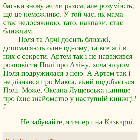
батьки знову жили разом, але розуміють,
що це неможливо. У той час, як мама
стає недосяжною, тато, навпаки, стає
ближчим.
Поля та Арчі досить близькі,
допомагають одне одному, та все ж і в
них є секрети. Артем так і не наважився
розповісти Полі про Аліну, хоча згодом
Поля подружилася з нею. А Артем так і
не дізнався про Макса, який подобається
Полі. Може, Оксана Лущевська напише
про їхнє знайомство у наступній книжці?
J
Не забувайте, я тепер і на
Казкарці.