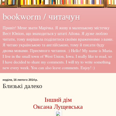
bookworm / читачун
Привіт! Мене звати Марічка. Я живу в маленькому містечку
Вест Юніон, що знаходиться у штаті Айова. Я дуже люблю
читати, тому вирішила поділитися своїми враженнями з вами.
Я читаю українською та англійською, тому й писати буду
двома мовами. Приємного читання. :) Hello! My name is Maria.
I live in the small town of West Union, Iowa. I really like to read, so
I have decided to share my comments. I will try to write something
new every week. You can also leave comments. Enjoy! :)
неділя, 16 лютого 2014 р.
Близькі далеко
Інший дім
Оксана Лущевська