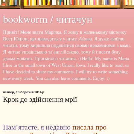
bookworm / читачун
Привіт! Мене звати Марічка. Я живу в маленькому містечку
Вест Юніон, що знаходиться у штаті Айова. Я дуже люблю
читати, тому вирішила поділитися своїми враженнями з вами.
Я читаю українською та англійською, тому й писати буду
двома мовами. Приємного читання. :) Hello! My name is Maria.
I live in the small town of West Union, Iowa. I really like to read, so
I have decided to share my comments. I will try to write something
new every week. You can also leave comments. Enjoy! :)
четвер, 13 березня 2014 р.
Крок до здійснення мрії
Пам’ятаєте, я недавно
писала про