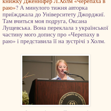
книжку Дженніфер Л.Холм «Черепаха в
раю»
? А минулого тижня авторка
приїжджала до Університету Джорджиї.
Там вчиться моя подруга, Оксана
Лущевська. Вона переклала з української
частину мого допису про «Черепаху в
раю» і представила її на зустрічі з Холм.