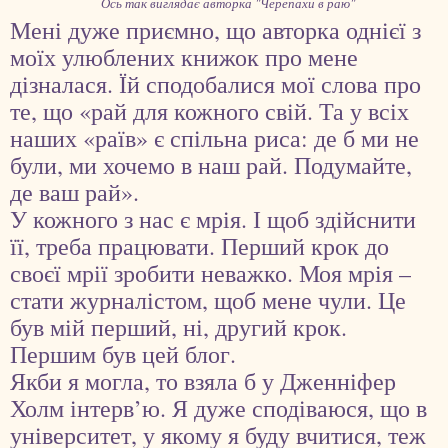
Ось так виглядає авторка "Черепахи в раю"
Мені дуже приємно, що авторка однієї з
моїх улюблених книжок про мене
дізналася. Їй сподобалися мої слова про
те, що «рай для кожного свій. Та у всіх
наших «раїв» є спільна риса: де б ми не
були, ми хочемо в наш рай. Подумайте,
де ваш рай».
У кожного з нас є мрія. І щоб здійснити
її, треба працювати. Перший крок до
своєї мрії зробити неважко. Моя мрія –
стати журналістом, щоб мене чули. Це
був мій перший, ні, другий крок.
Першим був цей блог.
Якби я могла, то взяла б у Дженніфер
Холм інтерв’ю. Я дуже сподіваюся, що в
університет, у якому я буду вчитися, теж